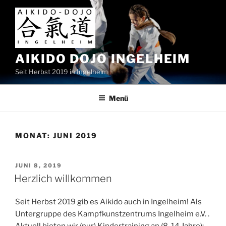
Zum
Inhalt
springen
AIKIDO DOJO INGELHEIM
Seit Herbst 2019 in Ingelheim
Menü
MONAT:
JUNI 2019
VERÖFFENTLICHT
JUNI 8, 2019
AM
Herzlich willkommen
Seit Herbst 2019 gib es Aikido auch in Ingelheim! Als
Untergruppe des Kampfkunstzentrums Ingelheim e.V. .
Aktuell bieten wir (nur) Kindertraining an (8-14 Jahre):