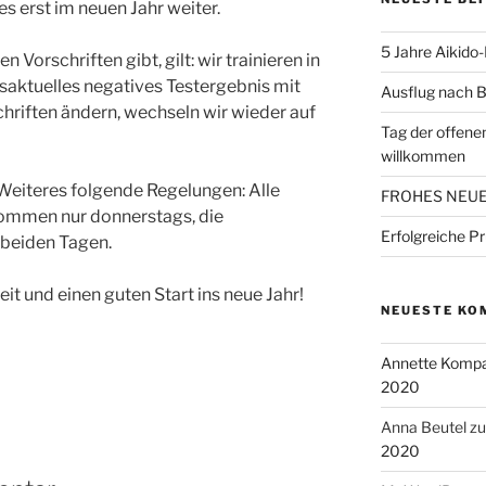
 es erst im neuen Jahr weiter.
5 Jahre Aikido
 Vorschriften gibt, gilt: wir trainieren in
esaktuelles negatives Testergebnis mit
Ausflug nach B
schriften ändern, wechseln wir wieder auf
Tag der offenen
willkommen
f Weiteres folgende Regelungen: Alle
FROHES NEUE
kommen nur donnerstags, die
Erfolgreiche P
beiden Tagen.
it und einen guten Start ins neue Jahr!
NEUESTE KO
Annette Komp
2020
Anna Beutel
z
2020