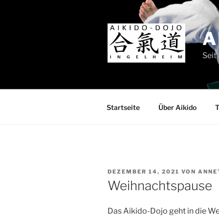
Zum
Inhalt
springen
A
Seit
Startseite
Über Aikido
T
VERÖFFENTLICHT
DEZEMBER 14, 2021
VON
ANNE
AM
Weihnachtspause
Das Aikido-Dojo geht in die We