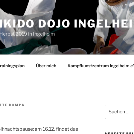
IKIDO DOJO INGELHE
 Herbst 2019 in Ingelheim
rainingsplan
Über mich
Kampfkunstzentrum Ingelheim e.
TTE KOMPA
Suchen
nach:
ihnachtspause: am 16.12. findet das
NEUESTE BE